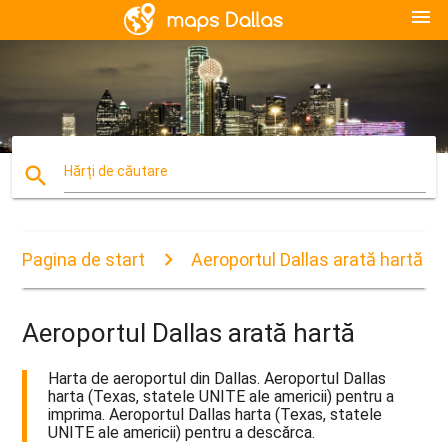
menu
search
Hărți de căutare
Pagina de start
Aeroportul Dallas arată hartă
Aeroportul Dallas arată hartă
Harta de aeroportul din Dallas. Aeroportul Dallas
harta (Texas, statele UNITE ale americii) pentru a
imprima. Aeroportul Dallas harta (Texas, statele
UNITE ale americii) pentru a descărca.