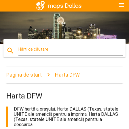
menu
search
Hărți de căutare
Pagina de start
Harta DFW
Harta DFW
DFW hartă a orașului. Harta DALLAS (Texas, statele
UNITE ale americii) pentru a imprima. Harta DALLAS
(Texas, statele UNITE ale americii) pentru a
descărca.