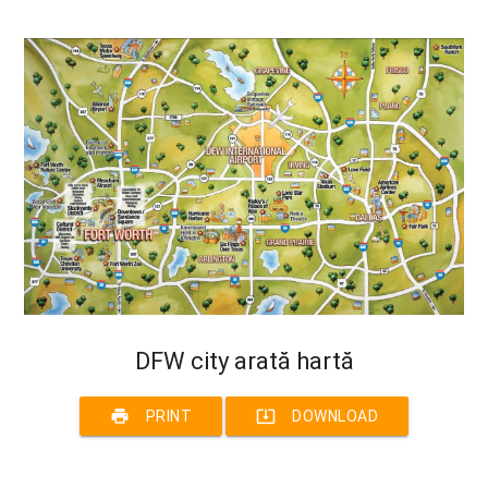
DFW city arată hartă
print
system_update_alt
PRINT
DOWNLOAD